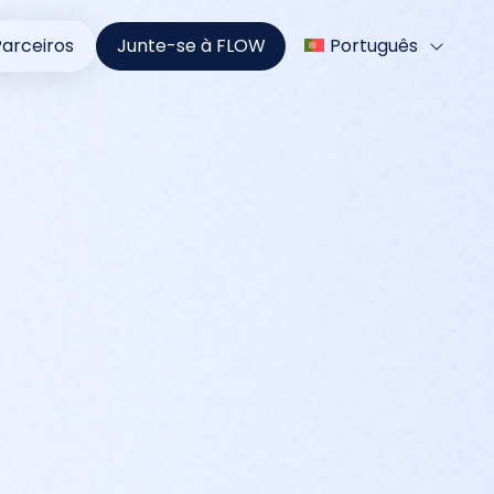
Parceiros
Junte-se à FLOW
Português